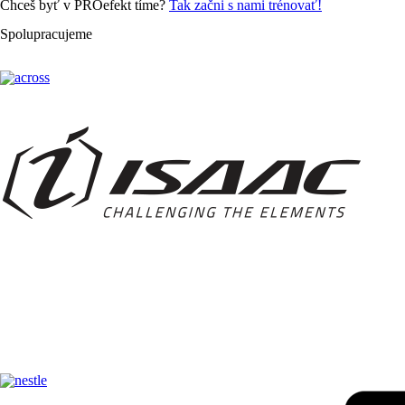
Chceš byť v PROefekt tíme?
Tak začni s nami trénovať!
Spolupracujeme