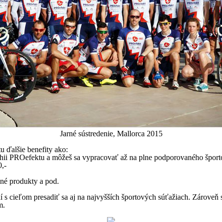
Jarné sústredenie, Mallorca 2015
u ďalšie benefity ako:
hii PROefektu a môžeš sa vypracovať až na plne podporovaného športo
,-
ané produkty a pod.
í s cieľom presadiť sa aj na najvyšších športových súťažiach. Zároveň
m.