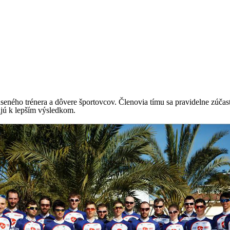
eného trénera a dôvere športovcov. Členovia tímu sa pravidelne zúča
ajú k lepším výsledkom.