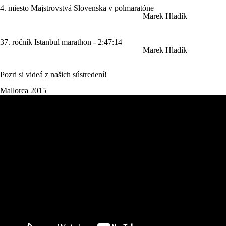
4. miesto Majstrovstvá Slovenska v polmaratóne
Marek Hladík
37. ročník Istanbul marathon - 2:47:14
Marek Hladík
Pozri si videá z našich sústredení!
Mallorca 2015