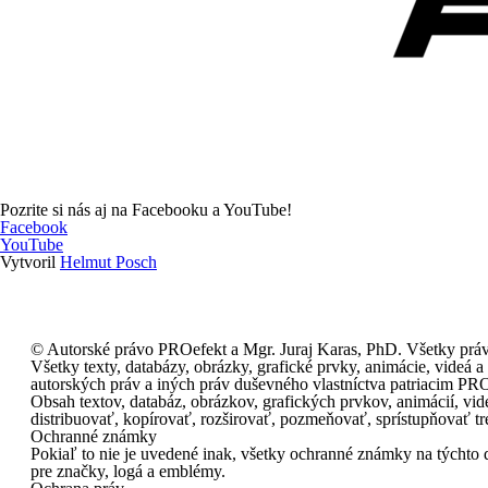
Pozrite si nás aj na Facebooku a YouTube!
Facebook
YouTube
Vytvoril
Helmut Posch
© Autorské právo PROefekt a Mgr. Juraj Karas, PhD. Všetky prá
Všetky texty, databázy, obrázky, grafické prvky, animácie, videá
autorských práv a iných práv duševného vlastníctva patriacim PRO
Obsah textov, databáz, obrázkov, grafických prvkov, animácií, 
distribuovať, kopírovať, rozširovať, pozmeňovať, sprístupňovať t
Ochranné známky
Pokiaľ to nie je uvedené inak, všetky ochranné známky na týcht
pre značky, logá a emblémy.