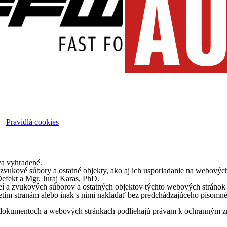
Pravidlá cookies
va vyhradené.
 a zvukové súbory a ostatné objekty, ako aj ich usporiadanie na webo
efekt a Mgr. Juraj Karas, PhD.
videí a zvukových súborov a ostatných objektov týchto webových strán
retím stranám alebo inak s nimi nakladať bez predchádzajúceho písomn
o dokumentoch a webových stránkach podliehajú právam k ochranným z