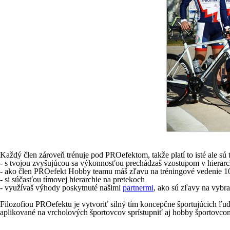
Každý člen zároveň trénuje pod PROefektom, takže platí to isté ale sú t
- s tvojou zvyšujúcou sa výkonnosťou prechádzaš vzostupom v hierarc
- ako člen PROefekt Hobby teamu máš zľavu na tréningové vedenie 10
- si súčasťou tímovej hierarchie na pretekoch
- využívaš výhody poskytnuté našimi
partnermi
, ako sú zľavy na vybr
Filozofiou PROefektu je vytvoriť silný tím koncepčne športujúcich ľud
aplikované na vrcholových športovcov sprístupniť aj hobby športovco