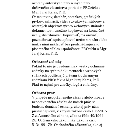
ochrany autorských práv a iných práv
duševného vlastníctva patriacim PROefekt a
Mgr. Juraj Karas, PhD.
Obsah textov, databáz, obrázkov, grafických
prvkov, animácií, videí a zvukových súborov a
ostatných objektov týchto webových stránok a
dokumentov nemožno kopírovať na komerčné
účely, distribuovať, kopírovať, rozširovať,
pozmeňovať, sprístupňovať tretím stranám alebo
inak s nimi nakladať bez predchádzajúceho
písomného súhlasu spoločnosti PROefekt a Mgr.
Juraj Karas, PhD.
Ochranné známky
Pokiaľ to nie je uvedené inak, všetky ochranné
známky na týchto dokumentoch a webových
stránkach podliehajú právam k ochranným
známkam PROefekt a Mgr. Juraj Karas, PhD.
Platí to najmä pre značky, logá a emblémy.
Ochrana práv
V prípade neoprávneného zásahu alebo hrozbe
neoprávneného zásahu do našich práv, sa
budeme domáhať ochrany, ako aj práv nám
prislúchajúcim, v zmysle zákona číslo 185/2015
Z.z. Autorského zákona, zákona číslo 40/1964
Zb. Občianskeho zákonníka, zákona číslo
513/1991 Zb. Obchodného zákonníka, ako aj