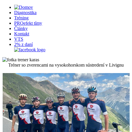
Diagnostika
Tréning
PROefekt tímy
Články
Kontakt
VTS
2% z daní
Tréner so zverencami na vysokohorskom sústredení v Livignu