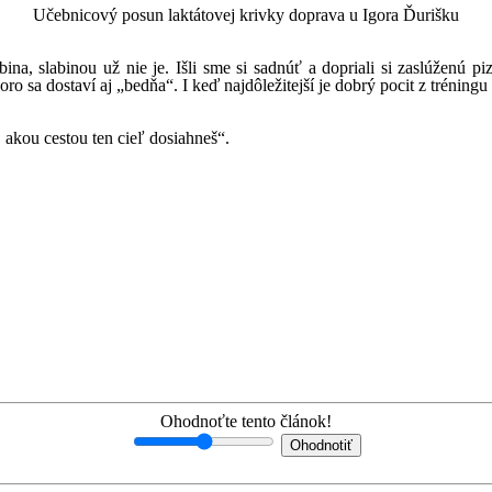
Učebnicový posun laktátovej krivky doprava u Igora Ďurišku
ina, slabinou už nie je. Išli sme si sadnúť a dopriali si zaslúženú 
ro sa dostaví aj „bedňa“. I keď najdôležitejší je dobrý pocit z tréning
dieš, akou cestou ten cieľ dosiahneš“.
Ohodnoťte tento článok!