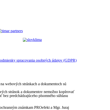
odmienky spracovania osobných údajov (GDPR)
nie na webových stránkach a dokumentoch sú
ebových stránok a dokumentov nemožno kopírovať
adať bez predchádzajúceho písomného súhlasu
 k ochranným známkam PROefekt a Mgr. Juraj