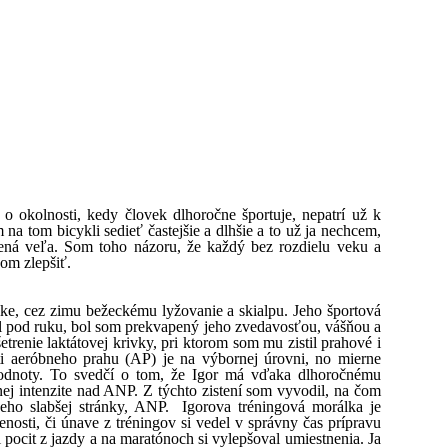
 okolnosti, kedy človek dlhoročne športuje, nepatrí už k
na tom bicykli sedieť častejšie a dlhšie a to už ja nechcem,
mená veľa. Som toho názoru, že každý bez rozdielu veku a
om zlepšiť.
ke, cez zimu bežeckému lyžovanie a skialpu. Jeho športová
tal pod ruku, bol som prekvapený jeho zvedavosťou, vášňou a
trenie laktátovej krivky, pri ktorom som mu zistil prahové i
ti aeróbneho prahu (AP) je na výbornej úrovni, no mierne
odnoty. To svedčí o tom, že Igor má vďaka dlhoročnému
nej intenzite nad ANP. Z týchto zistení som vyvodil, na čom
jeho slabšej stránky, ANP. Igorova tréningová morálka je
osti, či únave z tréningov si vedel v správny čas prípravu
pocit z jazdy a na maratónoch si vylepšoval umiestnenia. Ja