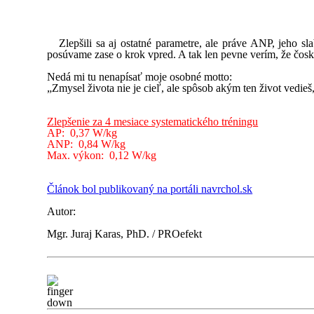
Zlepšili sa aj ostatné parametre, ale práve ANP, jeho slab
posúvame zase o krok vpred. A tak len pevne verím, že čosko
Nedá mi tu nenapísať moje osobné motto:
„Zmysel života nie je cieľ, ale spôsob akým ten život ve
Zlepšenie za 4 mesiace systematického tréningu
AP: 0,37 W/kg
ANP: 0,84 W/kg
Max. výkon: 0,12 W/kg
Článok bol publikovaný na portáli navrchol.sk
Autor:
Mgr. Juraj Karas, PhD. / PROefekt