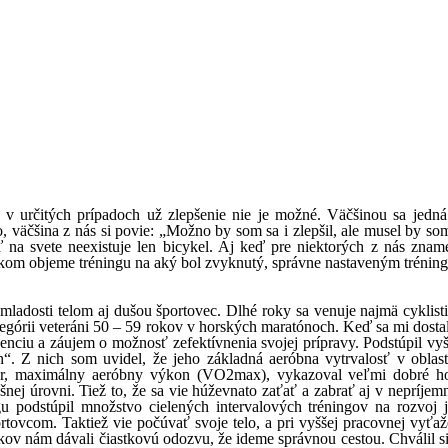
rčitých prípadoch už zlepšenie nie je možné. Väčšinou sa jedná o
 väčšina z nás si povie: „Možno by som sa i zlepšil, ale musel by som 
 na svete neexistuje len bicykel. Aj keď pre niektorých z nás zna
kom objeme tréningu na aký bol zvyknutý, správne nastaveným tréning
ladosti telom aj dušou športovec. Dlhé roky sa venuje najmä cyklisti
kategórii veteráni 50 – 59 rokov v horských maratónoch. Keď sa mi dos
genciu a záujem o možnosť zefektívnenia svojej prípravy. Podstúpil vyše
h“. Z nich som uvidel, že jeho základná aeróbna vytrvalosť v oblas
or, maximálny aeróbny výkon (VO
2
max), vykazoval veľmi dobré h
šnej úrovni. Tiež to, že sa vie húževnato zaťať a zabrať aj v nepríjem
gu podstúpil množstvo cielených intervalových tréningov na rozvoj 
com. Taktiež vie počúvať svoje telo, a pri vyššej pracovnej vyťažen
kov nám dávali čiastkovú odozvu, že ideme správnou cestou. Chválil si 