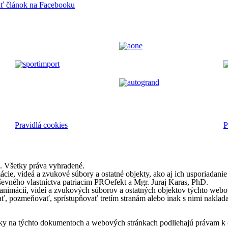
ať článok na Facebooku
Pravidlá cookies
P
. Všetky práva vyhradené.
mácie, videá a zvukové súbory a ostatné objekty, ako aj ich usporiada
evného vlastníctva patriacim PROefekt a Mgr. Juraj Karas, PhD.
, animácií, videí a zvukových súborov a ostatných objektov týchto w
vať, pozmeňovať, sprístupňovať tretím stranám alebo inak s nimi nakl
ámky na týchto dokumentoch a webových stránkach podliehajú právam