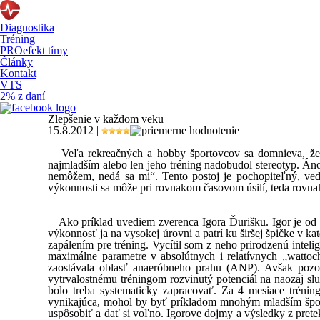
Diagnostika
Tréning
PROefekt tímy
Články
Kontakt
VTS
2% z daní
Zlepšenie v každom veku
15.8.2012 |
Veľa rekreačných a hobby športovcov sa domnieva, že v u
najmladším alebo len jeho tréning nadobudol stereotyp. Áno,
nemôžem, nedá sa mi“. Tento postoj je pochopiteľný, veď
výkonnosti sa môže pri rovnakom časovom úsilí, teda rovna
Ako príklad uvediem zverenca Igora Ďurišku. Igor je od m
výkonnosť ja na vysokej úrovni a patrí ku širšej špičke v 
zapálením pre tréning. Vycítil som z neho prirodzenú inteli
maximálne parametre v absolútnych i relatívnych „wattoc
zaostávala oblasť anaeróbneho prahu (ANP). Avšak poz
vytrvalostnému tréningom rozvinutý potenciál na naozaj slu
bolo treba systematicky zapracovať. Za 4 mesiace trénin
vynikajúca, mohol by byť príkladom mnohým mladším športov
uspôsobiť a dať si voľno. Igorove dojmy a výsledky z prete